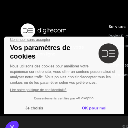
Services
Projet E
Accompa
L’innovation au service de votre
boutique en ligne.
Audit
L'Agence
Connecte
Nous contacter
Performa
© 