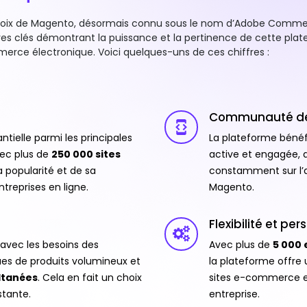
hoix de Magento, désormais connu sous le nom d’Adobe Commerc
res clés démontrant la puissance et la pertinence de cette pl
rce électronique. Voici quelques-uns de ces chiffres :
Communauté de 
ielle parmi les principales
La plateforme béné
ec plus de
250 000 sites
active et engagée,
 popularité et de sa
constamment sur l’am
reprises en ligne.
Magento.
Flexibilité et pe
avec les besoins des
Avec plus de
5 000 
ues de produits volumineux et
la plateforme offre u
ultanées
. Cela en fait un choix
sites e-commerce e
stante.
entreprise.