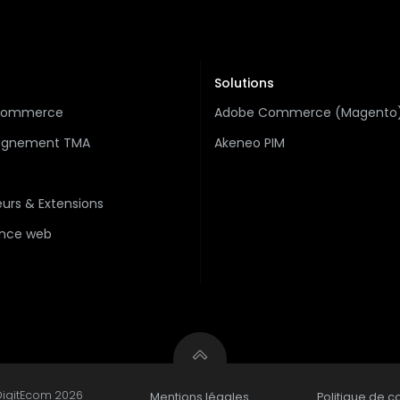
Solutions
-commerce
Adobe Commerce (Magento
gnement TMA
Akeneo PIM
urs & Extensions
nce web
DigitEcom 2026
Mentions légales
Politique de co