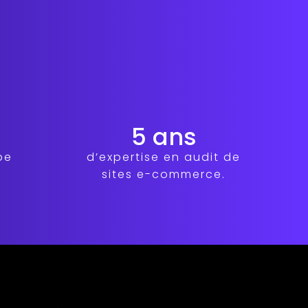
5 ans
be
d’expertise en audit de
sites e-commerce.