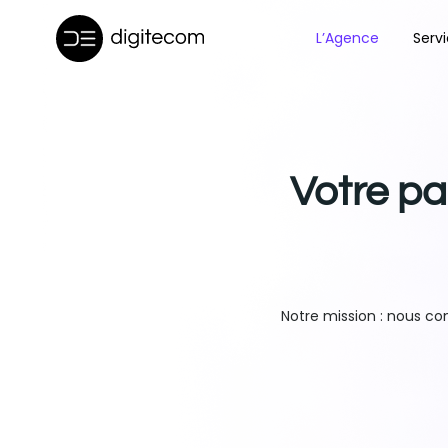
Aller
au
L’Agence
Serv
contenu
Votre p
Notre mission : nous c