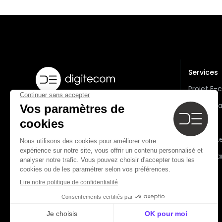
Services
Projet E
Accompa
L’innovation au service de votre
boutique en ligne.
Audit
L'Agence
Connecte
Nous contacter
Performa