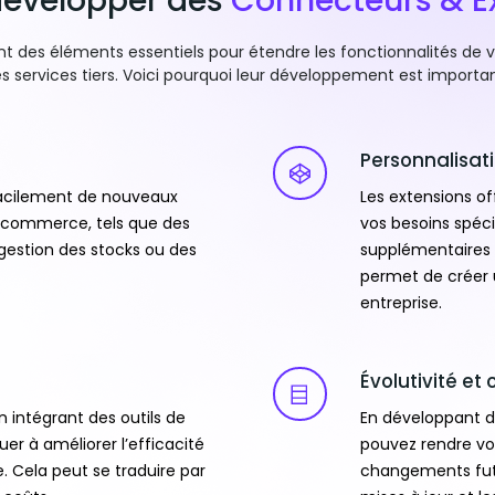
développer des
Connecteurs & E
nt des éléments essentiels pour étendre les fonctionnalités de 
s services tiers. Voici pourquoi leur développement est importan
Personnalisat
facilement de nouveaux
Les extensions off
 e-commerce, tels que des
vos besoins spéci
gestion des stocks ou des
supplémentaires 
permet de créer 
entreprise.
Évolutivité et
 intégrant des outils de
En développant d
er à améliorer l’efficacité
pouvez rendre vo
 Cela peut se traduire par
changements futur