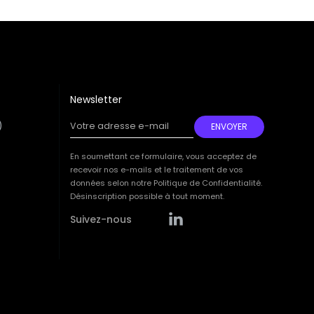
Newsletter
)
Votre adresse e-mail
ENVOYER
Your
email
En soumettant ce formulaire, vous acceptez de
recevoir nos e-mails et le traitement de vos
données selon notre Politique de Confidentialité.
Désinscription possible à tout moment.
Suivez-nous